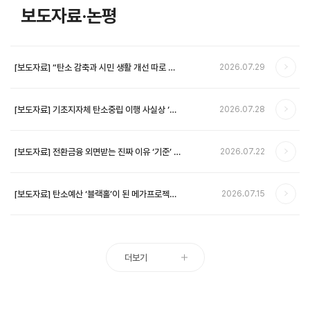
보도자료·논평
[보도자료] “탄소 감축과 시민 생활 개선 따로 가
2026.07.29
는 낡은 기후정책 문법 바꿔야” …녹색전환연구소
2030년 ‘기후도시’ 기준 제안
[보도자료] 기초지자체 탄소중립 이행 사실상 ‘자
2026.07.28
기 채점’ …‘정상추진’ 판정 10건 중 9건 근거 없어
[보도자료] 전환금융 외면받는 진짜 이유 ‘기준’ 아
2026.07.22
닌 기업 ‘유인 부재’ …녹색전환연구소, 전환금융
이해관계자 비공개 간담회 결과 22일 공개
[보도자료] 탄소예산 ‘블랙홀’이 된 메가프로젝트,
2026.07.15
화석연료로 전력 조달 시 2040년까지 온실가스
6억 7903만 톤 누적 배출…1년치 배출량 맞먹어
더보기