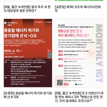
[6월, 월간 녹색전환] 중국 독주 속 한
[공론장] 제1회 모두의 에너지시민회
국 태양광의 생존 전략은?
의
[토론회] 중동발 에너지 위기와 분기점
[5월, 월간 녹색전환] 6·3 지방선거 대
에 선 K-GX
응 연속 세미나 3차 "햇빛으로 만든 전
기, 우리 동네에도 흐르나요?"