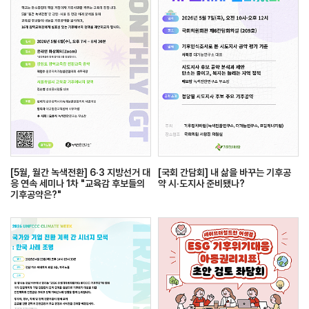
[5월, 월간 녹색전환] 6·3 지방선거 대
[국회 간담회] 내 삶을 바꾸는 기후공
응 연속 세미나 1차 "교육감 후보들의
약 시·도지사 준비됐나?
기후공약은?"